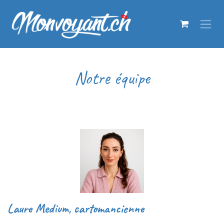
Se rendre au contenu
Notre équipe
Laure Medium, cartomancienne