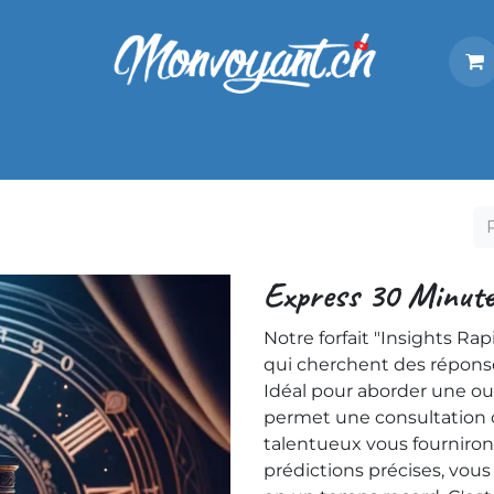
its
Modes de paiement
Le Live
Nos experts
Express 30 Minute
Notre forfait "Insights R
qui cherchent des réponse
Idéal pour aborder une ou 
permet une consultation 
talentueux vous fourniron
prédictions précises, vous